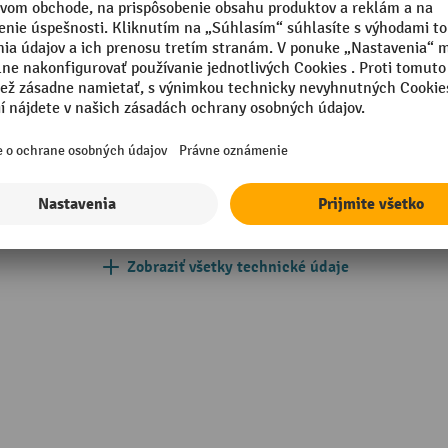
mm
Počet vodiacich koliesok
mm
Priemer vodiaceho kolieska
 namontované
Príložná hrana
018 tyrkysová modrá
Segmentu
mm
Vlastná hmotnosť
Zobraziť všetky technické údaje