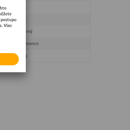
4 Stk.
75 mm
4-stranný
Performance
14,5 kg