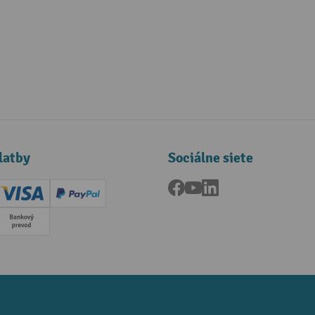
latby
Sociálne siete
Facebook
YouTube
LinkedIn
ard (Master)
Creditcard (Visa)
PayPal
a
Predplatba