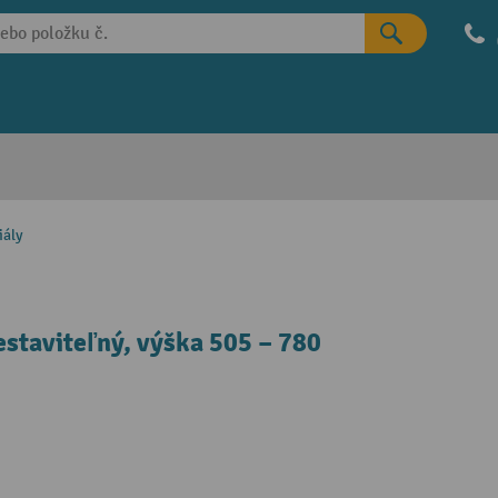
iály
staviteľný, výška 505 – 780