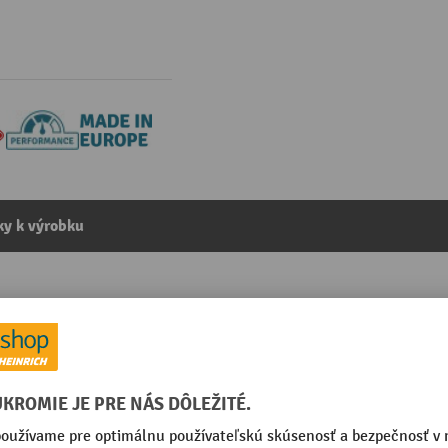
y k výrobku
restaviteľný, výška 505 – 780 mm
kategórie:
Stojany na materiály
trálnou brzdou
Povrch