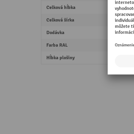
Celková hĺbka
410 
Celková šírka
610 
Dodávka
úplne
Farba RAL
RAL 5
Hĺbka plošiny
405 