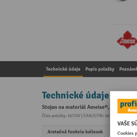
Technické údaje
Popis položky
Poznámk
Technické údaje
Stojan na materiál Ameise®, výškovo p
Číslo položky: 167707 | EAN/GTIN: 4035694036536
Z 
Aretačná funkcia koliesok
s cen