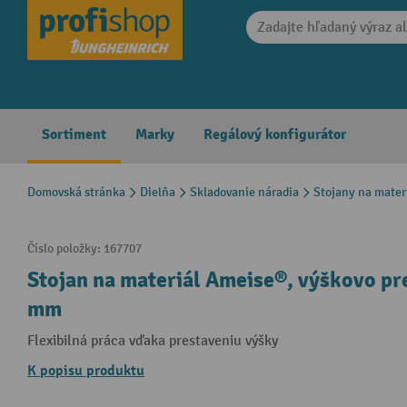
search
Skip to main navigation
Sortiment
Marky
Regálový konfigurátor
Domovská stránka
Dielňa
Skladovanie náradia
Stojany na mater
Číslo položky:
167707
Stojan na materiál Ameise®, výškovo pre
mm
Flexibilná práca vďaka prestaveniu výšky
K popisu produktu