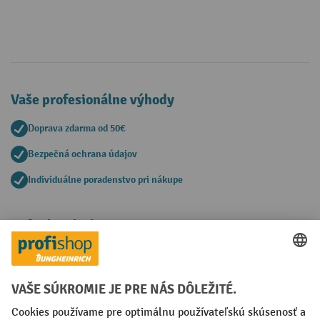
Vaše profesionálne výhody
Doprava zdarma od 50€
Bezpečná ochrana údajov
Individuálne poradenstvo pri nákupe
Spôsoby platby
Creditcard (Master)
Creditcard (Visa)
PayPal
Faktúra
Predplatba