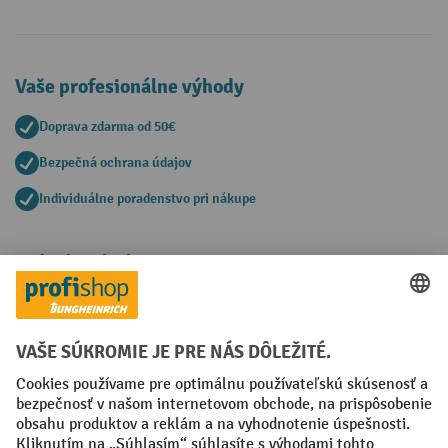
Vaše profesionálne výhody
Doprava zdarma od 50€
Bezpečná ochrana údajov
Individuálne poradenstvo pri nákupe
Spôsoby platby
Creditcard (Master)
Creditcard (Visa)
PayPal
Faktúra
Predplatba
Sociálne siete