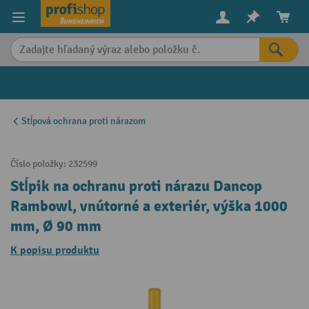
in content
Stĺpová ochrana proti nárazom
Číslo položky:
232599
Stĺpik na ochranu proti nárazu Dancop
Rambowl, vnútorné a exteriér, výška 1000
mm, Ø 90 mm
K popisu produktu