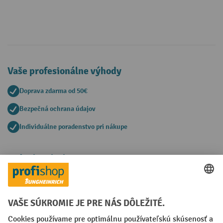
Vaše profesionálne výhody
Doprava zdarma od 50€
Bezpečná ochrana údajov
Individuálne poradenstvo pri nákupe
Spôsoby platby
Creditcard (Master)
Creditcard (Visa)
PayPal
Faktúra
Predplatba