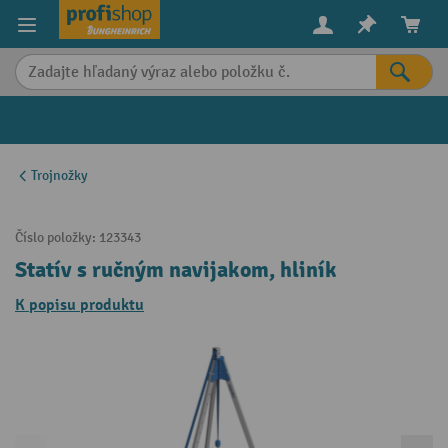
in content
Trojnožky
Číslo položky:
123343
Statív s ručným navijakom, hliník
K popisu produktu