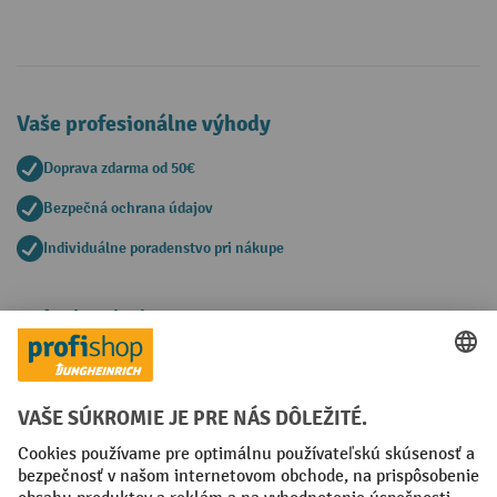
Vaše profesionálne výhody
Doprava zdarma od 50€
Bezpečná ochrana údajov
Individuálne poradenstvo pri nákupe
Spôsoby platby
Creditcard (Master)
Creditcard (Visa)
PayPal
Faktúra
Predplatba
Sociálne siete