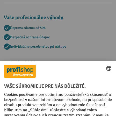
Vaše profesionálne výhody
Doprava zdarma od 50€
Bezpečná ochrana údajov
Individuálne poradenstvo pri nákupe
Spôsoby platby
Creditcard (Master)
Creditcard (Visa)
PayPal
Faktúra
Predplatba
Sociálne siete
Facebook
YouTube
LinkedIn