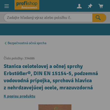
in content
Bezpečnostná očná sprcha
Číslo položky:
334686
Stanica celotelovej a očnej sprchy
Erbstößer®, DIN EN 15154-5, podzemná
vodovodná prípojka, sprchová hlavica
z nehrdzavejúcej ocele, mrazuvzdorná
K popisu produktu