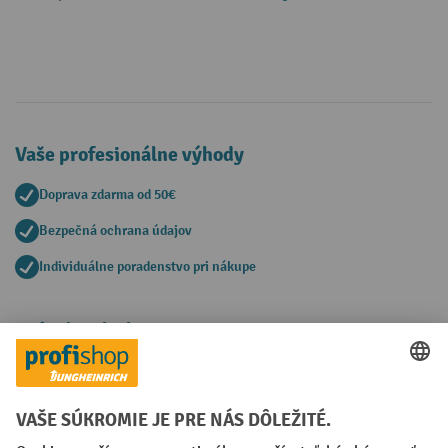
Vaše profesionálne výhody
Doprava zdarma od 50€
Bezpečná ochrana údajov
Individuálne poradenstvo pri nákupe
Spôsoby platby
Creditcard (Master)
Creditcard (Visa)
PayPal
Faktúra
Predplatba