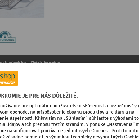
y k výrobku
Príslušenstvo
stößer®, DIN EN 15154-5, celá z nehrdzavejúcej ocele
kategórie:
Bezpečnostná očná sprcha
ž na podlahu
Segmentu