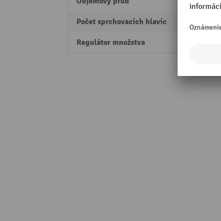
Objemový prúd
110 l
Počet sprchovacích hlavíc
3
Regulátor množstva
áno