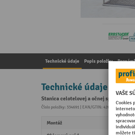
Technické údaje
Popis položky
Poznámk
Technické údaje
Stanica celotelovej a očnej sprchy Erb
Číslo položky: 334691 | EAN/GTIN: 4260294061187
Z 
Montáž
Montá