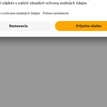
/min
Vlastná hmotnosť
Výška
Značka