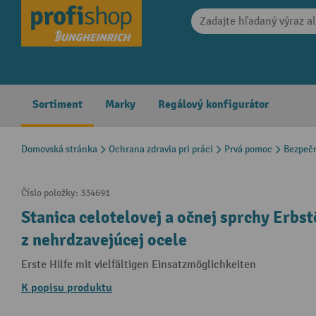
search
Skip to main navigation
Sortiment
Marky
Regálový konfigurátor
Domovská stránka
Ochrana zdravia pri práci
Prvá pomoc
Bezpeč
Číslo položky:
334691
Stanica celotelovej a očnej sprchy Erbs
z nehrdzavejúcej ocele
Erste Hilfe mit vielfältigen Einsatzmöglichkeiten
K popisu produktu