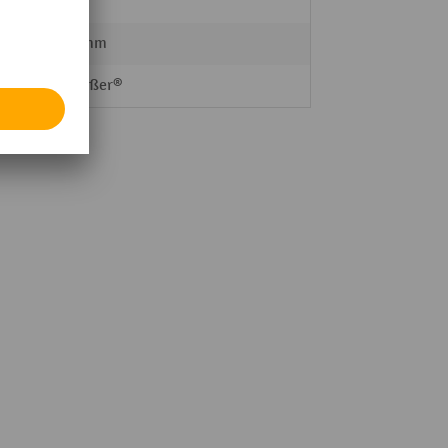
38 kg
2600 mm
Erbstößer®