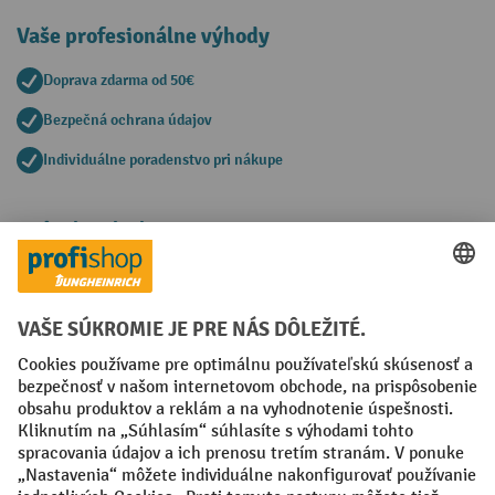
Vaše profesionálne výhody
Doprava zdarma od 50€
Bezpečná ochrana údajov
Individuálne poradenstvo pri nákupe
Spôsoby platby
Creditcard (Master)
Creditcard (Visa)
PayPal
Faktúra
Predplatba
Sociálne siete
Facebook
YouTube
LinkedIn