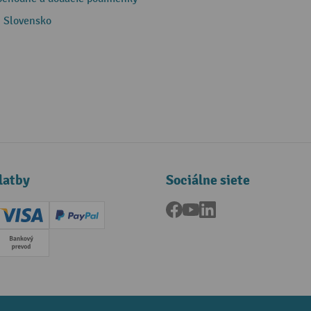
 Slovensko
latby
Sociálne siete
Facebook
YouTube
LinkedIn
ard (Master)
Creditcard (Visa)
PayPal
a
Predplatba