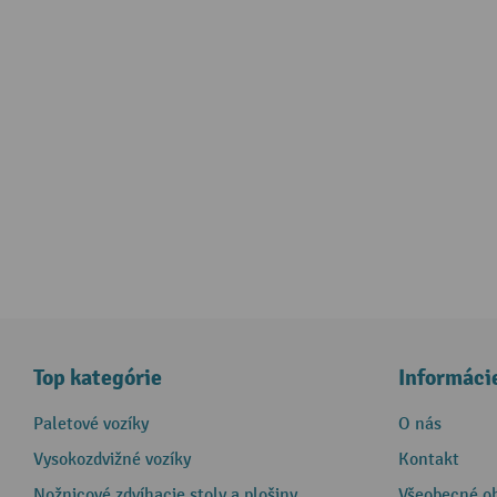
Top kategórie
Informáci
Paletové vozíky
O nás
Vysokozdvižné vozíky
Kontakt
Nožnicové zdvíhacie stoly a plošiny
Všeobecné o