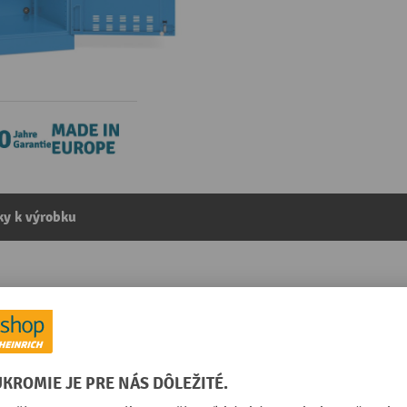
y k výrobku
 2 perforované police, energetické kanály, zásuvkové lišt
kategórie:
Bezpečnostná skriňa na nabíjanie batérií