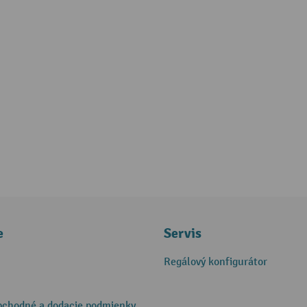
e
Servis
Regálový konfigurátor
bchodné a dodacie podmienky