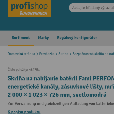
search
Skip to main navigation
Sortiment
Marky
Regálový konfigurátor
Domovská stránka
Prevádzka
Skrine
Bezpečnostná skriňa na nab
Číslo položky:
484751
Skriňa na nabíjanie batérií Fami PERFOM
energetické kanály, zásuvkové lišty, mri
2 000 × 1 023 × 726 mm, svetlomodrá
Zur Verwahrung und gleichzeitigen Aufladung von batterieb
K popisu produktu