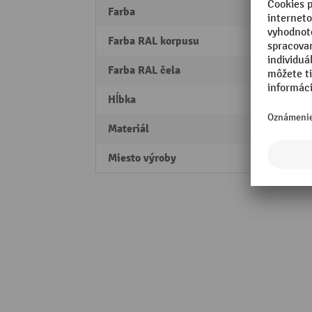
Farba
svetl
Farba RAL korpusu
RAL 5
Farba RAL čela
RAL 5
Hĺbka
555 
Materiál
Oceľ
Miesto výroby
Made 