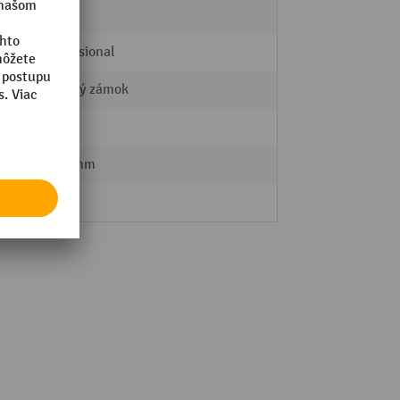
2
Professional
Valcový zámok
95 kg
2000 mm
Fami