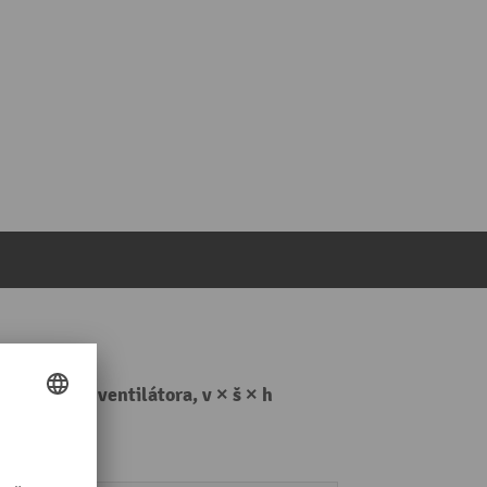
y, mriežka ventilátora, v × š × h