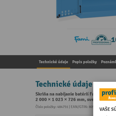
Technické údaje
Popis položky
Poznámk
Technické údaje
Skriňa na nabíjanie batérií Fami PERFOM,
2 000 × 1 023 × 726 mm, svetlomodrá
Číslo položky: 484751 | EAN/GTIN: 8057711397327
Z 