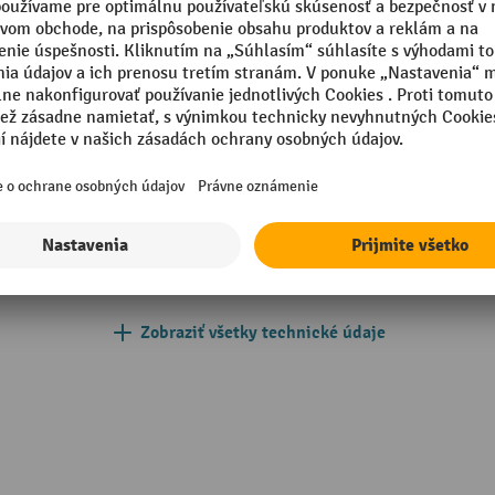
omodrá
Počet políc
012 svetlomodrá
Segmentu
012 svetlomodrá
Typ zámku
mm
Vlastná hmotnosť
Výška
in Europe
Značka
Zobraziť všetky technické údaje