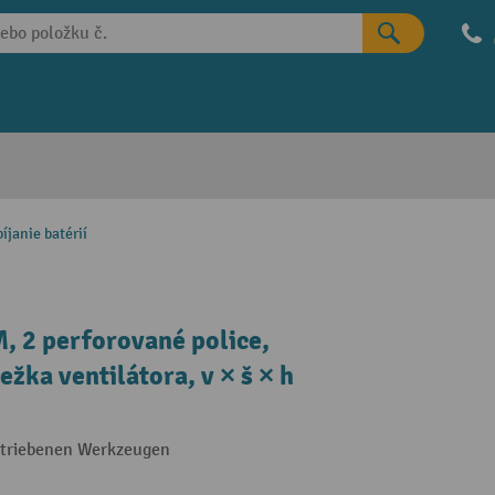
íjanie batérií
, 2 perforované police,
ežka ventilátora, v × š × h
etriebenen Werkzeugen