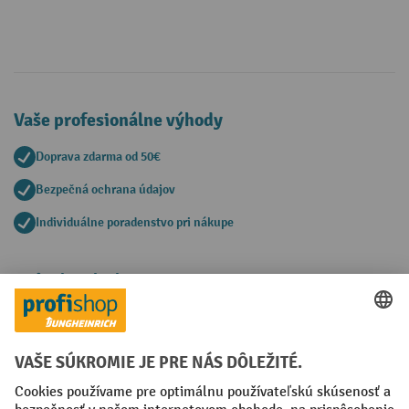
Vaše profesionálne výhody
Doprava zdarma od 50€
Bezpečná ochrana údajov
Individuálne poradenstvo pri nákupe
Spôsoby platby
Creditcard (Master)
Creditcard (Visa)
PayPal
Faktúra
Predplatba