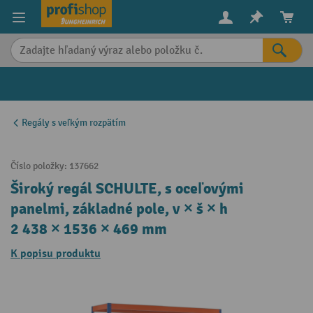
in content
Regály s veľkým rozpätím
Číslo položky:
137662
Široký regál SCHULTE, s oceľovými
panelmi, základné pole, v × š × h
2 438 × 1536 × 469 mm
K popisu produktu