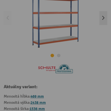
Aktuálny variant:
469 mm
Menovitá hĺbka:
2438 mm
Menovitá výška:
1536 mm
Menovitá šírka: