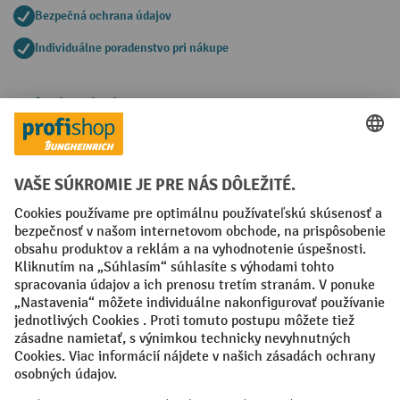
Bezpečná ochrana údajov
Individuálne poradenstvo pri nákupe
Spôsoby platby
Creditcard (Master)
Creditcard (Visa)
PayPal
Faktúra
Predplatba
Sociálne siete
Facebook
YouTube
LinkedIn
Nastavenia ochrany osobných údajov