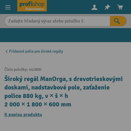
in content
Prídavné polia pre široké regály
Číslo položky:
442800
Široký regál ManOrga, s drevotrieskovými
doskami, nadstavbové pole, zaťaženie
police 880 kg, v × š × h
2 000 × 1 800 × 600 mm
K popisu produktu