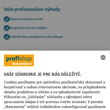
Vaše profesionálne výhody
Doprava zdarma od 50€
Bezpečná ochrana údajov
Individuálne poradenstvo pri nákupe
Spôsoby platby
Creditcard (Master)
Creditcard (Visa)
PayPal
Faktúra
Predplatba
Sociálne siete
Facebook
YouTube
LinkedIn