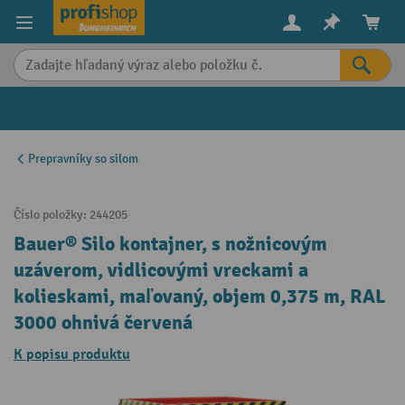
in content
Prepravníky so silom
Číslo položky:
244205
Bauer® Silo kontajner, s nožnicovým
uzáverom, vidlicovými vreckami a
kolieskami, maľovaný, objem 0,375 m, RAL
3000 ohnivá červená
K popisu produktu