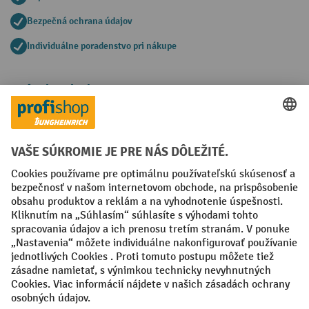
Bezpečná ochrana údajov
Individuálne poradenstvo pri nákupe
Spôsoby platby
Creditcard (Master)
Creditcard (Visa)
PayPal
Faktúra
Predplatba
Sociálne siete
Facebook
YouTube
LinkedIn
Nastavenia ochrany osobných údajov