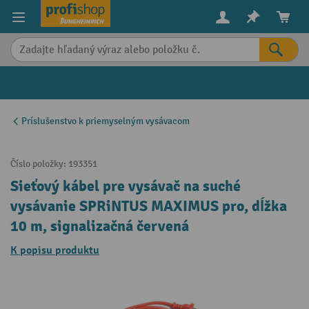
in content
Príslušenstvo k priemyselným vysávacom
Číslo položky:
193351
Sieťový kábel pre vysávač na suché
vysávanie SPRiNTUS MAXIMUS pro, dĺžka
10 m, signalizačná červená
K popisu produktu