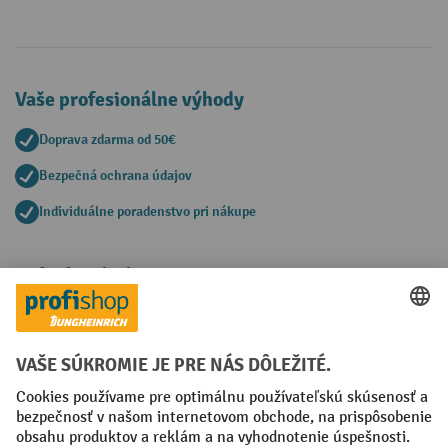
Vaše profesionálne výhody
Doprava zdarma od 50€
Bezpečná ochrana údajov
Individuálne poradenstvo pri nákupe
Spôsoby platby
Creditcard (Master)
Creditcard (Visa)
PayPal
Faktúra
Predplatba
Sociálne siete