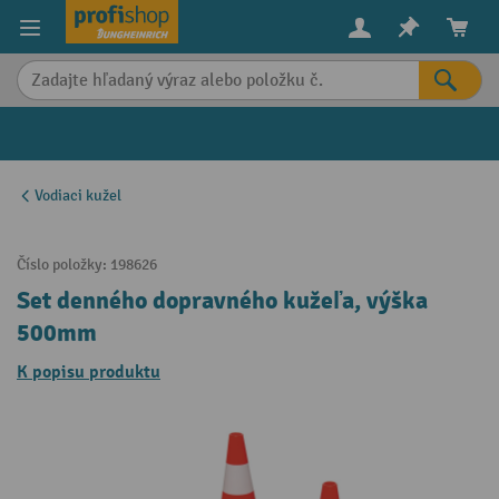
in content
Vodiaci kužel
Číslo položky:
198626
Set denného dopravného kužeľa, výška
500mm
K popisu produktu