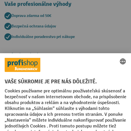
Vaše profesionálne výhody
Doprava zdarma od 50€
Bezpečná ochrana údajov
Individuálne poradenstvo pri nákupe
Spôsoby platby
Creditcard (Master)
Creditcard (Visa)
PayPal
Faktúra
Predplatba
Sociálne siete
Facebook
YouTube
LinkedIn