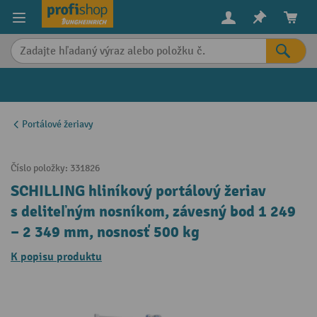
in content
Portálové žeriavy
Číslo položky:
331826
SCHILLING hliníkový portálový žeriav
s deliteľným nosníkom, závesný bod 1 249
– 2 349 mm, nosnosť 500 kg
K popisu produktu