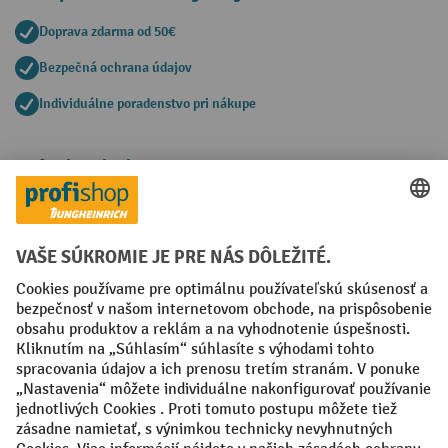
Doprava zdarma od 50€
Bezpečná ochrana údajov
Individuálne poradenstvo pri nákupe
Spôsoby platby
Creditcard (Master)
Creditcard (Visa)
PayPal
Faktúra
Predplatba
Sociálne siete
Facebook
YouTube
LinkedIn