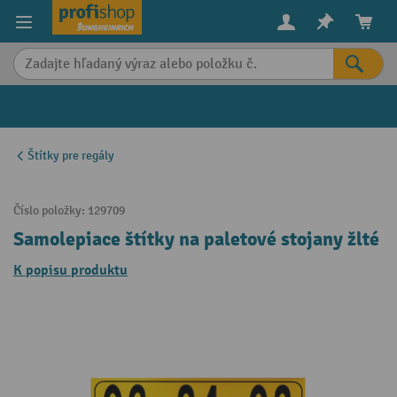
in content
Štítky pre regály
Číslo položky:
129709
Samolepiace štítky na paletové stojany žlté
K popisu produktu