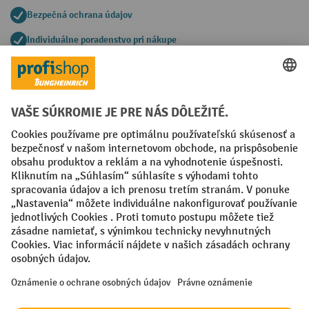
Bezpečná ochrana údajov
Individuálne poradenstvo pri nákupe
Spôsoby platby
Creditcard (Master)
Creditcard (Visa)
PayPal
Faktúra
Predplatba
Sociálne siete
Facebook
YouTube
LinkedIn
Nastavenia ochrany osobných údajov