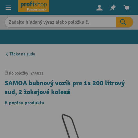
in content
Tácky na sudy
Číslo položky:
244811
SAMOA bubnový vozík pre 1x 200 litrový
sud, 2 žokejové kolesá
K popisu produktu