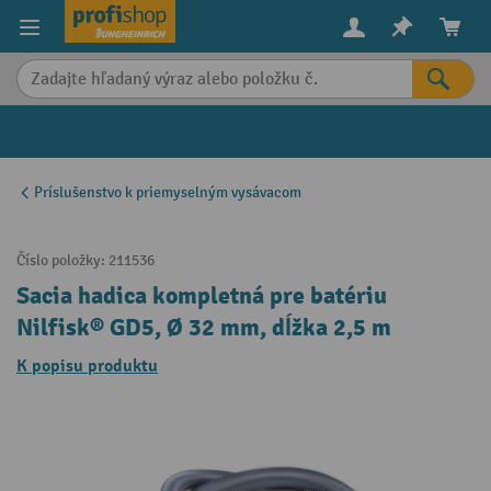
in content
Príslušenstvo k priemyselným vysávacom
Číslo položky:
211536
Sacia hadica kompletná pre batériu
Nilfisk® GD5, Ø 32 mm, dĺžka 2,5 m
K popisu produktu