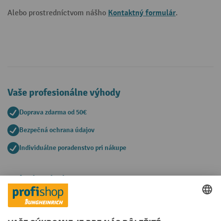
Kontaktný formulár
Alebo prostredníctvom nášho
.
Vaše profesionálne výhody
Doprava zdarma od 50€
Bezpečná ochrana údajov
Individuálne poradenstvo pri nákupe
Spôsoby platby
Creditcard (Master)
Creditcard (Visa)
PayPal