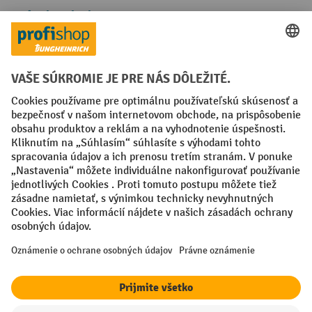
Spôsoby platby
Creditcard (Master)
Creditcard (Visa)
PayPal
Faktúra
Predplatba
Sociálne siete
Facebook
YouTube
LinkedIn
Nastavenia ochrany osobných údajov
All prices excl. VAT plus
shipping costs
and possible delivery charges,
if not stated otherwise.
¹ Zľava platí do vypredania zásob. Zľava sa nevzťahuje na špeciálne
ceny. Kombinácia s inými percentuálnymi zľavami alebo poukazmi nie