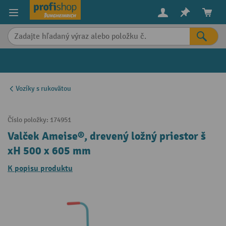
in content
Vozíky s rukovätou
Číslo položky:
174951
Valček Ameise®, drevený ložný priestor š
xH 500 x 605 mm
K popisu produktu