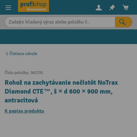
in content
Čistiace rohože
Číslo položky:
362331
Rohož na zachytávanie nečistôt NoTrax
Diamond CTE™, š × d 600 × 900 mm,
antracitová
K popisu produktu