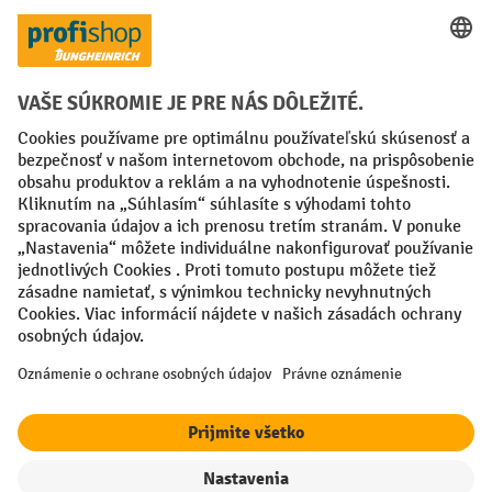
Spôsoby platby
Creditcard (Master)
Creditcard (Visa)
PayPal
Faktúra
Predplatba
Sociálne siete
Facebook
YouTube
LinkedIn
Nastavenia ochrany osobných údajov
All prices excl. VAT plus
shipping costs
and possible delivery charges,
if not stated otherwise.
¹ Zľava platí do vypredania zásob. Zľava sa nevzťahuje na špeciálne
ceny. Kombinácia s inými percentuálnymi zľavami alebo poukazmi nie
je možná.