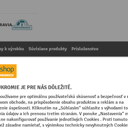
y k výrobku
Súvisiace produkty
Príslušenstvo
ovací prvok, žltý
kategórie:
Retardéry
vý prvok
Typ spomaľovacích prahov
Vhodný pre rýchlosť do