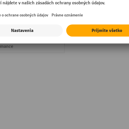
mm
Vlastná hmotnosť
lovaný plast
Výška
ovaná
Značka
ané
Šírka
rmance