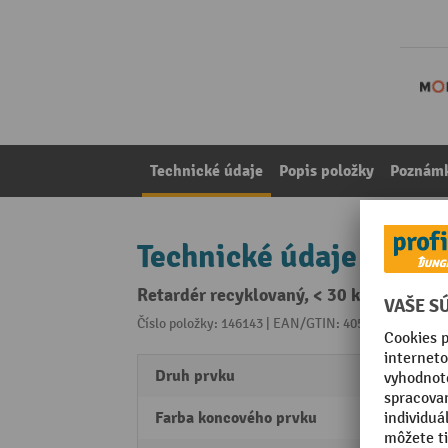
Technické údaje
Popis položky
Poznámk
Technické údaje
Retardér recyklovaný, < 30 km/h, ukonč
Číslo položky: 146143 | EAN/GTIN: 4055381241128
Z 
Druh prvku
Konco
Farba koncového prvku
žltá