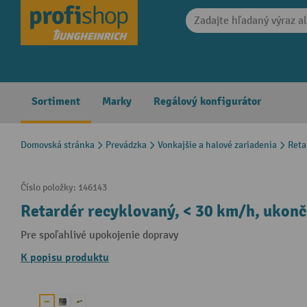
search
Skip to main navigation
Sortiment
Marky
Regálový konfigurátor
Domovská stránka
Prevádzka
Vonkajšie a halové zariadenia
Reta
Číslo položky:
146143
Retardér recyklovaný, < 30 km/h, ukonč
Pre spoľahlivé upokojenie dopravy
K popisu produktu