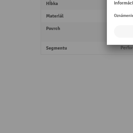
Hĺbka
500 
Materiál
Recyk
Povrch
drážk
lakov
Segmentu
Perfo