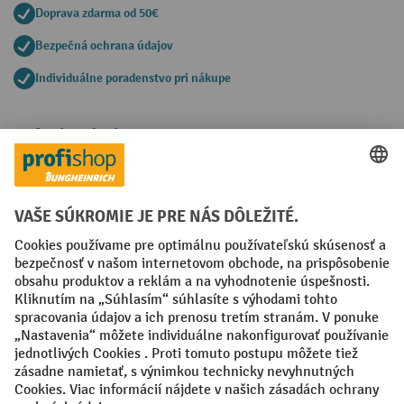
Doprava zdarma od 50€
Bezpečná ochrana údajov
Individuálne poradenstvo pri nákupe
Spôsoby platby
Creditcard (Master)
Creditcard (Visa)
PayPal
Faktúra
Predplatba
Sociálne siete
Facebook
YouTube
LinkedIn