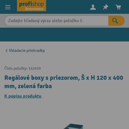
in content
Vkladacie priehradky
Číslo položky:
142459
Regálové boxy s priezorom, Š x H 120 x 400
mm, zelená farba
K popisu produktu