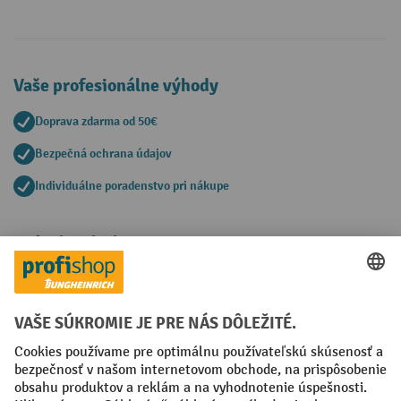
Vaše profesionálne výhody
Doprava zdarma od 50€
Bezpečná ochrana údajov
Individuálne poradenstvo pri nákupe
Spôsoby platby
Creditcard (Master)
Creditcard (Visa)
PayPal
Faktúra
Predplatba
Sociálne siete