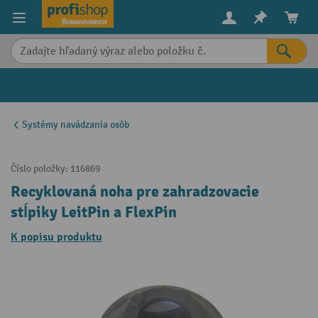
in content
Systémy navádzania osôb
Číslo položky:
116869
Recyklovaná noha pre zahradzovacie
stĺpiky LeitPin a FlexPin
K popisu produktu