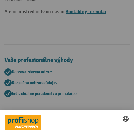
Kontaktný formulár
Alebo prostredníctvom nášho
.
Vaše profesionálne výhody
Doprava zdarma od 50€
Bezpečná ochrana údajov
Individuálne poradenstvo pri nákupe
Spôsoby platby
Creditcard (Master)
Creditcard (Visa)
PayPal