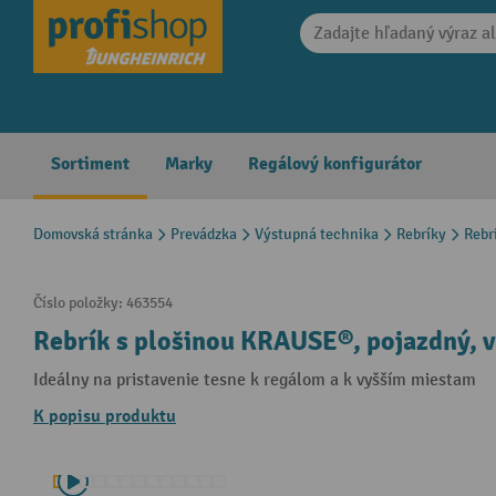
search
Skip to main navigation
Sortiment
Marky
Regálový konfigurátor
Domovská stránka
Prevádzka
Výstupná technika
Rebríky
Rebr
Číslo položky:
463554
Rebrík s plošinou KRAUSE®, pojazdný, v
Ideálny na pristavenie tesne k regálom a k vyšším miestam
K popisu produktu