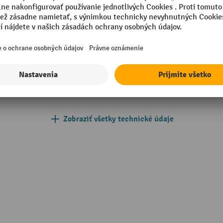
lo s obdĺžnikovým prierezom
Poťah stupienkov/priečok/pl
podpery
Pracovná výška
Segmentu
mm
Spojenie stupienkov/priečok
Zobraziť všetky technické údaje