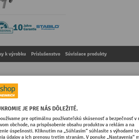
y k výrobku
Príslušenstvo
Súvisiace produkty
ýška státia 1,90 m
kategórie:
Rebríky s podestou
Počet kotúčov
Počet stupienkov/priečok