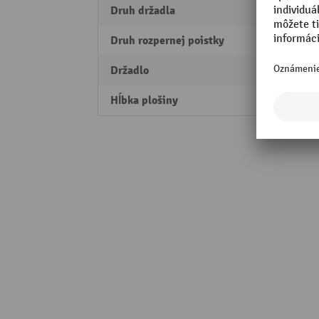
Druh držadla
Držad
Druh rozpernej poistky
tuhé 
Držadlo
nie
Hĺbka plošiny
600 