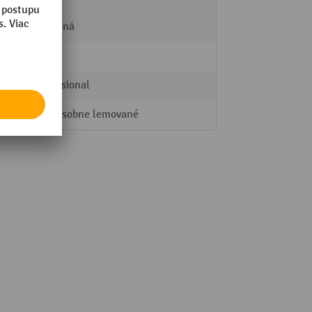
ošiny
Hliník
ryhovaná
3,90 m
Professional
viacnásobne lemované