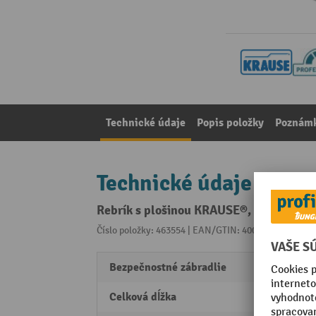
Technické údaje
Popis položky
Poznámk
Technické údaje
Rebrík s plošinou KRAUSE®, pojazdný, v
Číslo položky: 463554 | EAN/GTIN: 4009199821065
Z 
Bezpečnostné zábradlie
áno
Celková dĺžka
2,1 m