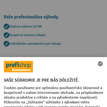
Vaše profesionálne výhody
Doprava zdarma od 50€
Bezpečná ochrana údajov
Individuálne poradenstvo pri nákupe
Spôsoby platby
Creditcard (Master)
Creditcard (Visa)
PayPal
Faktúra
Predplatba
Sociálne siete
Facebook
YouTube
LinkedIn