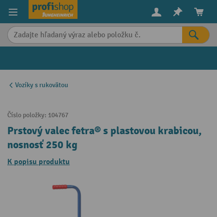
in content
Vozíky s rukovätou
Číslo položky:
104767
Prstový valec fetra® s plastovou krabicou,
nosnosť 250 kg
K popisu produktu