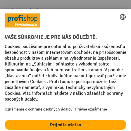
Spôsoby platby
Creditcard (Master)
Creditcard (Visa)
PayPal
Faktúra
Predplatba
Sociálne siete
Facebook
YouTube
LinkedIn
Nastavenia ochrany osobných údajov
All prices excl. VAT plus
shipping costs
and possible delivery charges,
if not stated otherwise.
¹ Zľava platí do vypredania zásob. Zľava sa nevzťahuje na špeciálne