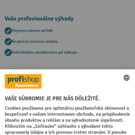
Vaše profesionálne výhody
Doprava zdarma od 50€
Bezpečná ochrana údajov
Individuálne poradenstvo pri nákupe
Spôsoby platby
Creditcard (Master)
Creditcard (Visa)
PayPal
Faktúra
Predplatba
Sociálne siete
Facebook
YouTube
LinkedIn