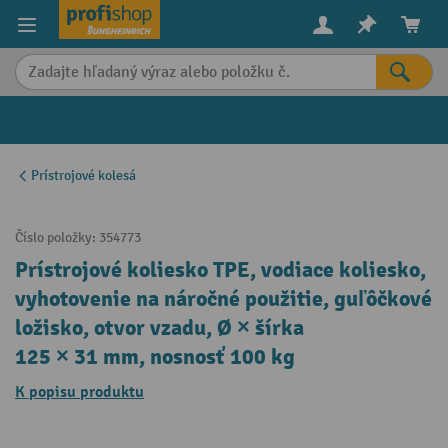
in content
Prístrojové kolesá
Číslo položky:
354773
Prístrojové koliesko TPE, vodiace koliesko,
vyhotovenie na náročné použitie, guľôčkové
ložisko, otvor vzadu, Ø × šírka
125 × 31 mm, nosnosť 100 kg
K popisu produktu