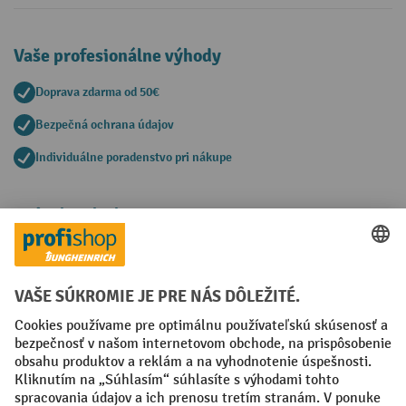
Vaše profesionálne výhody
Doprava zdarma od 50€
Bezpečná ochrana údajov
Individuálne poradenstvo pri nákupe
Spôsoby platby
Creditcard (Master)
Creditcard (Visa)
PayPal
Faktúra
Predplatba
Sociálne siete
Facebook
YouTube
LinkedIn