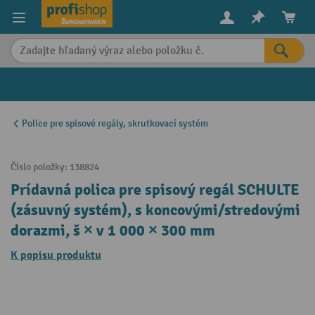
in content
Police pre spisové regály, skrutkovací systém
Číslo položky:
138824
Prídavná polica pre spisový regál SCHULTE
(zásuvný systém), s koncovými/stredovými
dorazmi, š × v 1 000 × 300 mm
K popisu produktu