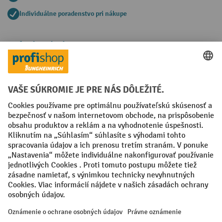
Individuálne poradenstvo pri nákupe
Spôsoby platby
Creditcard (Master)
Creditcard (Visa)
PayPal
Faktúra
Predplatba
Sociálne siete
Facebook
YouTube
LinkedIn
Nastavenia ochrany osobných údajov
All prices excl. VAT plus
shipping costs
and possible delivery charges,