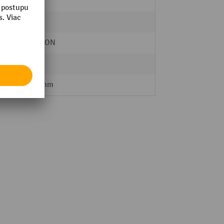
áno
nie
TRESTON
2
1800 mm