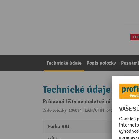
Technické údaje
Popis položky
Poznámk
Technické údaje
Prídavná lišta na dodatočnú inštaláciu 
Číslo položky: 106094 | EAN/GTIN: 6416763039227
Z 
Farba RAL
RAL 7