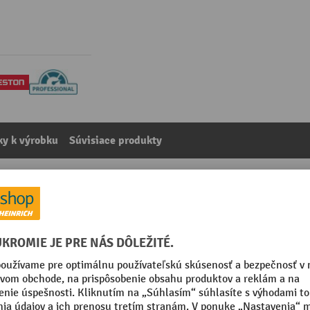
y k výrobku
Súvisiace produkty
na pracovné stoly so šírkou 1 800 mm
kategórie:
Príslušenstvo k pracovným stolom
035 svetlošedá
Vlastná hmotnosť