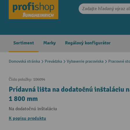
search
Skip to main navigation
Sortiment
Marky
Regálový konfigurátor
Domovská stránka
Prevádzka
Vybavenie pracoviska
Pracovné sto
Číslo položky:
106094
Prídavná lišta na dodatočnú inštaláciu n
1 800 mm
Na dodatočnú inštaláciu
K popisu produktu