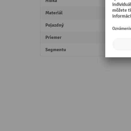
Hĺbka
40 m
Materiál
Oceľ
Pojazdný
nie
Priemer
25 m
Segmentu
Profes