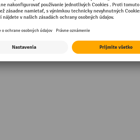
m
Vyhotovenie ESD
Vážiace zariadenie
Značka
m
Záruka dodávateľa
sional
Šírka