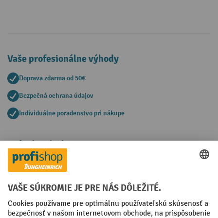
Vaše profesionálne výhody
Doprava zdarma od 50€
Bezpečná ochrana údajov
Individuálne poradenstvo pri nákupe
Spôsoby platby
Creditcard (Master)
Creditcard (Visa)
PayPal
Faktúra
Predplatba