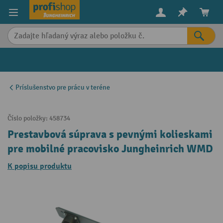
in content
Príslušenstvo pre prácu v teréne
Číslo položky:
458734
Prestavbová súprava s pevnými kolieskami
pre mobilné pracovisko Jungheinrich WMD
K popisu produktu