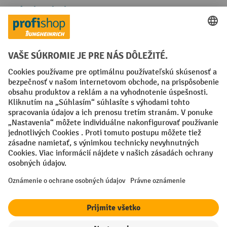
Spôsoby platby
Creditcard (Master)
Creditcard (Visa)
PayPal
Faktúra
Predplatba
Sociálne siete
Facebook
YouTube
LinkedIn
Nastavenia ochrany osobných údajov
All prices excl. VAT plus
shipping costs
and possible delivery charges,
if not stated otherwise.
¹ Zľava platí do vypredania zásob. Zľava sa nevzťahuje na špeciálne
ceny. Kombinácia s inými percentuálnymi zľavami alebo poukazmi nie