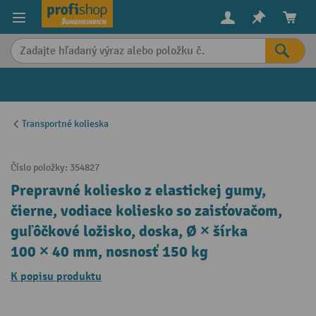
in content
Transportné kolieska
Číslo položky:
354827
Prepravné koliesko z elastickej gumy,
čierne, vodiace koliesko so zaisťovačom,
guľôčkové ložisko, doska, Ø × šírka
100 × 40 mm, nosnosť 150 kg
K popisu produktu