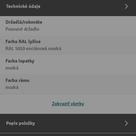
Technické údaje
Držadlá/rukoväte
Posuvné držadlo
Farba RAL lyžice
RAL 5010 enciánová modrá
Farba lopatky
modrá
Farba rámu
modrá
Zobraziť všetky
Popis položky