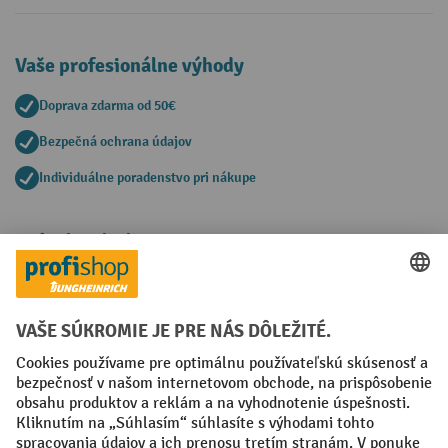
Vaše profesionálne výhody
Doprava zdarma od 50€
Bezpečná ochrana údajov
Individuálne poradenstvo pri nákupe
Spôsoby platby
Creditcard (Master)
Creditcard (Visa)
PayPal
Faktúra
Predplatba
Sociálne siete
Facebook
YouTube
LinkedIn