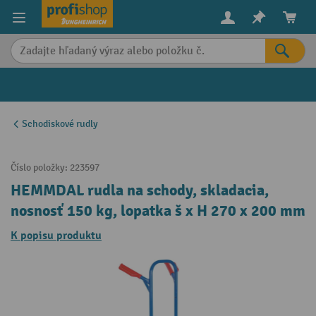
in content
Schodiskové rudly
Číslo položky:
223597
HEMMDAL rudla na schody, skladacia,
nosnosť 150 kg, lopatka š x H 270 x 200 mm
K popisu produktu