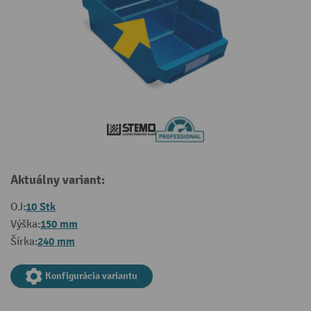
Aktuálny variant:
10 Stk
OJ:
150 mm
Výška:
240 mm
Šírka:
Konfigurácia variantu