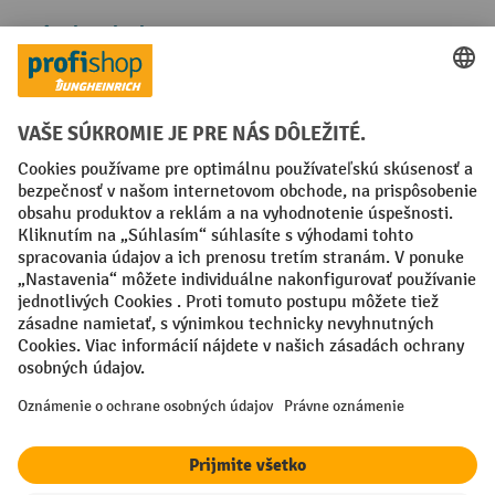
Spôsoby platby
Creditcard (Master)
Creditcard (Visa)
PayPal
Faktúra
Predplatba
Sociálne siete
Facebook
YouTube
LinkedIn
Nastavenia ochrany osobných údajov
All prices excl. VAT plus
shipping costs
and possible delivery charges,
if not stated otherwise.
¹ Zľava platí do vypredania zásob. Zľava sa nevzťahuje na špeciálne