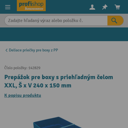
in content
Deliace priečky pre boxy z PP
Číslo položky:
142829
Prepážok pre boxy s priehľadným čelom
XXL, Š x V 240 x 150 mm
K popisu produktu