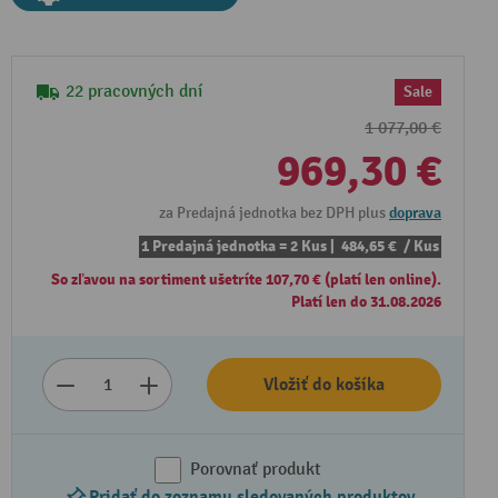
22 pracovných dní
Sale
1 077,00 €
969,30 €
za Predajná jednotka bez DPH plus
doprava
1 Predajná jednotka = 2 Kus |
484,65 €
/ Kus
So zľavou na sortiment ušetríte 107,70 € (platí len online).
Platí len do 31.08.2026
Vložiť do košíka
Porovnať produkt
Pridať do zoznamu sledovaných produktov