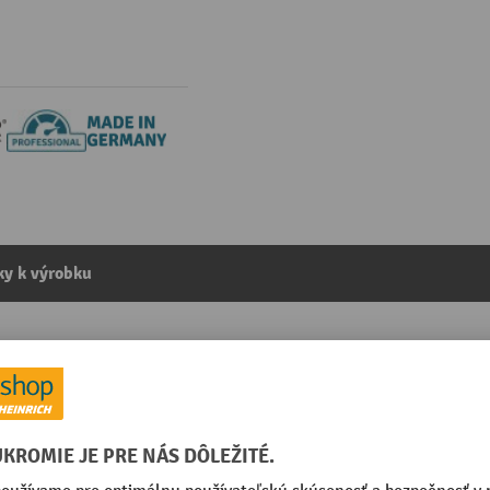
y k výrobku
, dĺžka 1 800 mm, prierez vidlice 80 × 40 mm
kategórie:
Predĺženie vidlíc