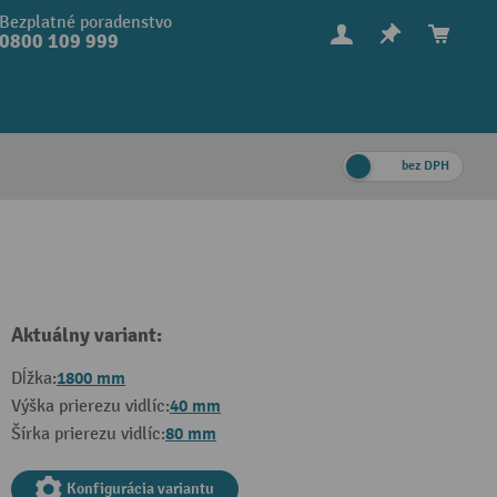
Bezplatné poradenstvo
0800 109 999
bez DPH
Aktuálny variant:
1800 mm
Dĺžka:
40 mm
Výška prierezu vidlíc:
80 mm
Šírka prierezu vidlíc:
Konfigurácia variantu