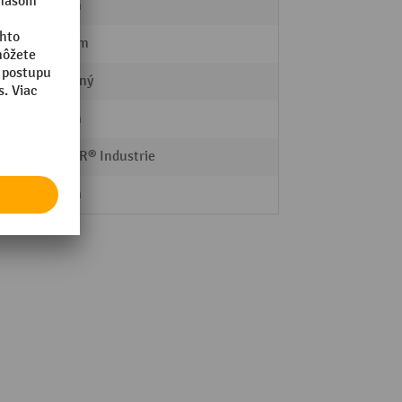
46 mm
120 mm
otvorený
40 mm
VETTER® Industrie
80 mm