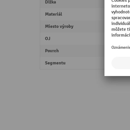
Dĺžka
1800
Materiál
Oceľ
Miesto výroby
Made 
OJ
2 Stk
Povrch
natre
Segmentu
Profes