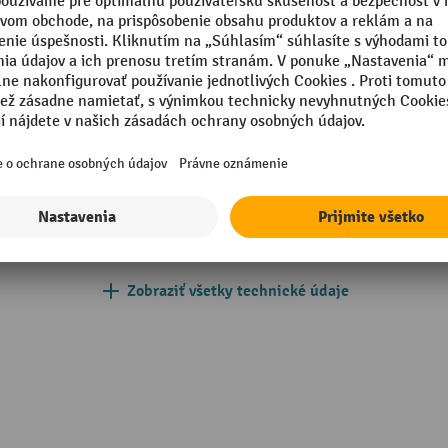
 mm
Vonkajší rozmer – výška
Vonkajší rozmer – šírka
in Germany
Vyhotovenie
Výška prierezu vidlíc
tá základnou farbou
Značka
sional
Šírka prierezu vidlíc
Zobraziť všetky technické údaje