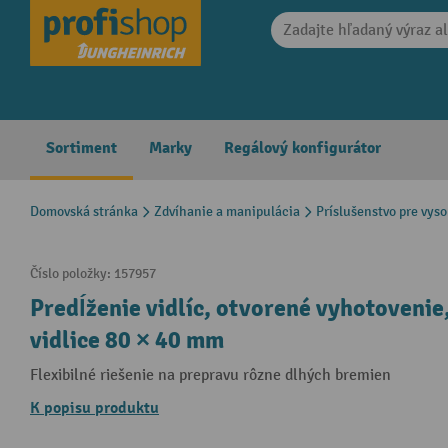
search
Skip to main navigation
Sortiment
Marky
Regálový konfigurátor
Domovská stránka
Zdvíhanie a manipulácia
Príslušenstvo pre vys
Číslo položky:
157957
Predĺženie vidlíc, otvorené vyhotovenie
vidlice 80 × 40 mm
Flexibilné riešenie na prepravu rôzne dlhých bremien
K popisu produktu