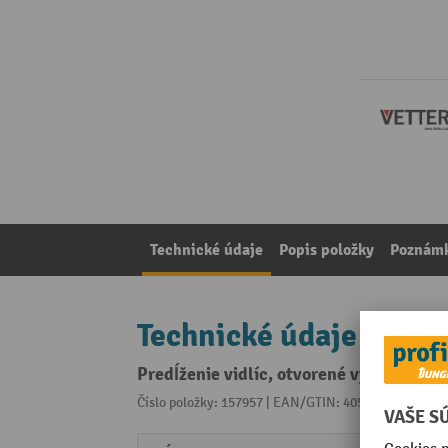
Technické údaje
Popis položky
Poznámk
Technické údaje
Predĺženie vidlíc, otvorené vyhotovenie
Číslo položky: 157957 | EAN/GTIN: 4055531000179
Z 