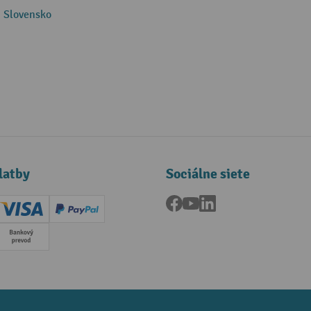
 Slovensko
latby
Sociálne siete
Facebook
YouTube
LinkedIn
ard (Master)
Creditcard (Visa)
PayPal
a
Predplatba