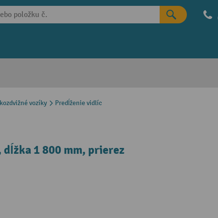
okozdvižné vozíky
Predĺženie vidlíc
, dĺžka 1 800 mm, prierez