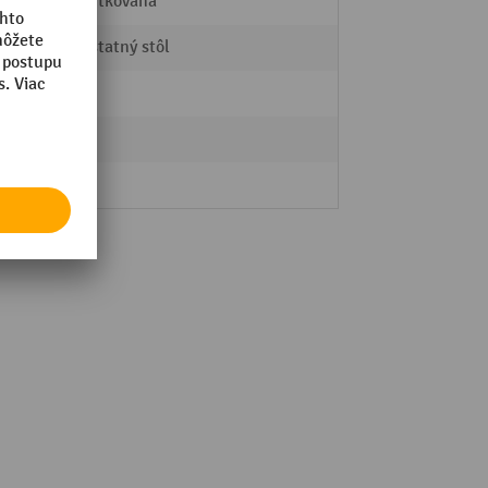
zoskrutkovaná
Samostatný stôl
nie
áno
nie