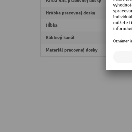
Farba RAL pracovnej dosky
RAL 7
Hrúbka pracovnej dosky
25 m
Hĺbka
800 
Káblový kanál
áno
Materiál pracovnej dosky
Triesk