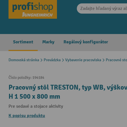
search
Skip to main navigation
Sortiment
Marky
Regálový konfigurátor
Domovská stránka
Prevádzka
Vybavenie pracoviska
Pracovné sto
Číslo položky:
194184
Pracovný stôl TRESTON, typ WB, výškovo 
H 1 500 x 800 mm
Pre sedavé a stojace aktivity
K popisu produktu