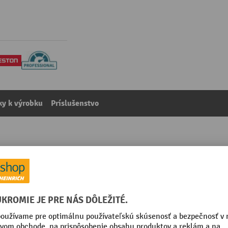
y k výrobku
Príslušenstvo
 nastaviteľný, elektrický, Š x H 1 500 x 800 mm
kategórie:
Pracovné stoly
žené
Segmentu