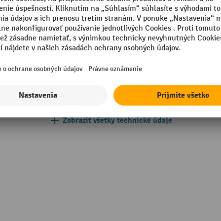
035 lichtgrau
Upevnenie nohy stola
m
Vyhotovenie
mm
Vyhotovenie ESD
Vyrovnanie hladiny
ová doska
Vážiace zariadenie
Zobraziť všetky technické údaje