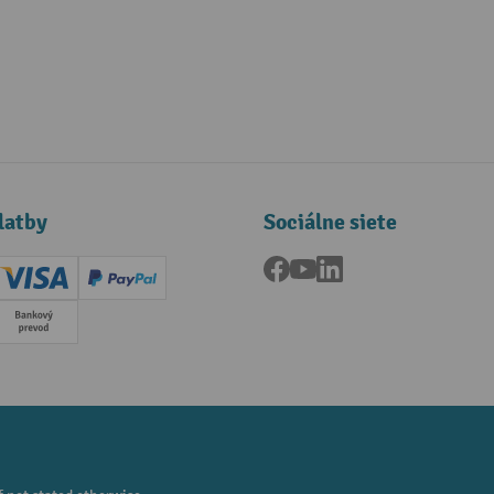
latby
Sociálne siete
Facebook
YouTube
LinkedIn
ard (Master)
Creditcard (Visa)
PayPal
a
Predplatba