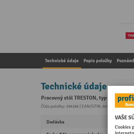
Technické údaje
Popis položky
Poznámk
Technické údaje
Pracovný stôl TRESTON, typ WB, výškovo
Číslo položky: 194184 | EAN/GTIN: 6416763083916
Z 
Dodávka
rozlo