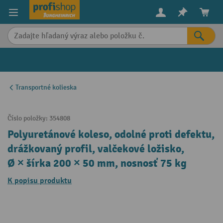
in content
Transportné kolieska
Číslo položky:
354808
Polyuretánové koleso, odolné proti defektu,
drážkovaný profil, valčekové ložisko,
Ø × šírka 200 × 50 mm, nosnosť 75 kg
K popisu produktu