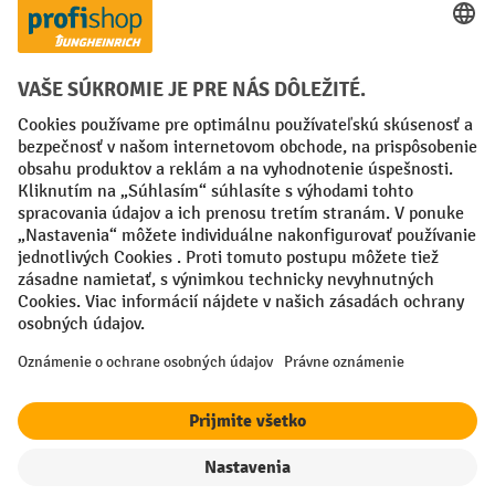
Creditcard (Master)
Creditcard (Visa)
PayPal
Faktúra
Predplatba
Sociálne siete
Facebook
YouTube
LinkedIn
Nastavenia ochrany osobných údajov
All prices excl. VAT plus
shipping costs
and possible delivery charges,
if not stated otherwise.
¹ Zľava platí do vypredania zásob. Zľava sa nevzťahuje na špeciálne
ceny. Kombinácia s inými percentuálnymi zľavami alebo poukazmi nie
je možná.