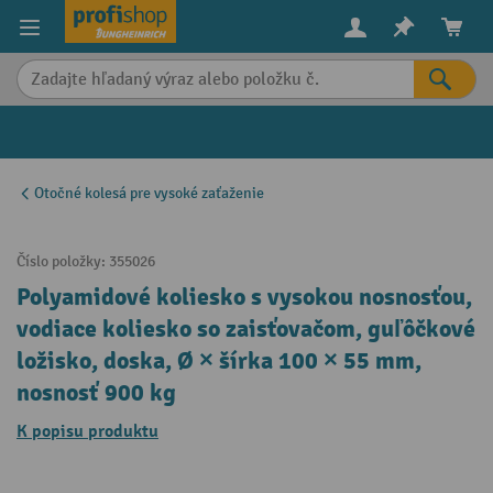
in content
Otočné kolesá pre vysoké zaťaženie
Číslo položky:
355026
Polyamidové koliesko s vysokou nosnosťou,
vodiace koliesko so zaisťovačom, guľôčkové
ložisko, doska, Ø × šírka 100 × 55 mm,
nosnosť 900 kg
K popisu produktu