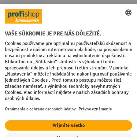
Spôsoby platby
Creditcard (Master)
Creditcard (Visa)
PayPal
Faktúra
Predplatba
Sociálne siete
Facebook
YouTube
LinkedIn
Nastavenia ochrany osobných údajov
All prices excl. VAT plus
shipping costs
and possible delivery charges,
if not stated otherwise.
¹ Zľava platí do vypredania zásob. Zľava sa nevzťahuje na špeciálne
ceny. Kombinácia s inými percentuálnymi zľavami alebo poukazmi nie