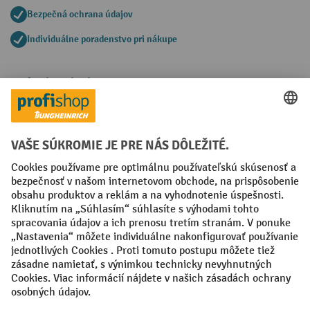
Bezpečná ochrana údajov
Individuálne poradenstvo pri nákupe
Spôsoby platby
Creditcard (Master)
Creditcard (Visa)
PayPal
Faktúra
Predplatba
Sociálne siete
Facebook
YouTube
LinkedIn
Nastavenia ochrany osobných údajov