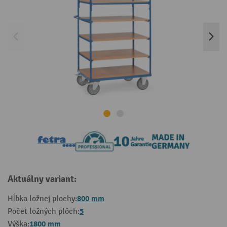
Aktuálny variant:
800 mm
Hĺbka ložnej plochy:
5
Počet ložných plôch:
1800 mm
Výška: