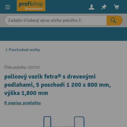
in content
Poschodové vozíky
Číslo položky:
121717
policový vozík fetra® s drevenými
podlahami, 5 poschodí 1 200 x 800 mm,
výška 1,800 mm
K popisu produktu