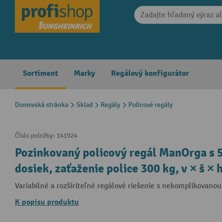
search
Skip to main navigation
Sortiment
Marky
Regálový konfigurátor
Domovská stránka
Sklad
Regály
Policové regály
Číslo položky:
141924
Pozinkovaný policový regál ManOrga s 5
dosiek, zaťaženie police 300 kg, v × š ×
Variabilné a rozšíriteľné regálové riešenie s nekomplikovan
K popisu produktu