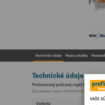
Technické údaje
Popis položky
Poznámk
Technické údaje
Pozinkovaný policový regál ManOrga s 5 
Číslo položky: 141924 | EAN/GTIN: 3612970983305
Z 
Dodávka
rozlo