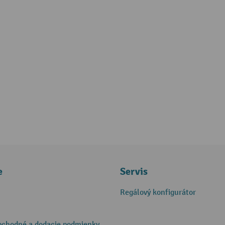
e
Servis
Regálový konfigurátor
bchodné a dodacie podmienky