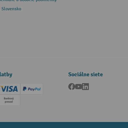
 Slovensko
latby
Sociálne siete
Facebook
YouTube
LinkedIn
ard (Master)
Creditcard (Visa)
PayPal
a
Predplatba