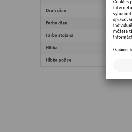
Druh dien
Drevo
Farba dien
príro
Farba stojana
pozin
Hĺbka
520 
Hĺbka police
500 