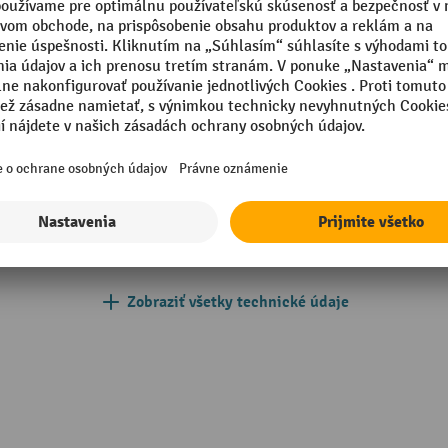
trieska
Rozšíriteľné pomocou
nadstavbového poľa
dná
Segmentu
kovaná
Súčasti police
mm
Typ regálového poľa
mm
Typ regálu
Zobraziť všetky technické údaje