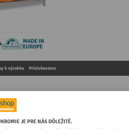
y k výrobku
Príslušenstvo
policami z drevotrieskových dosiek, zaťaženie police 300
kategórie:
Policové regály
žené
Raster otvorov