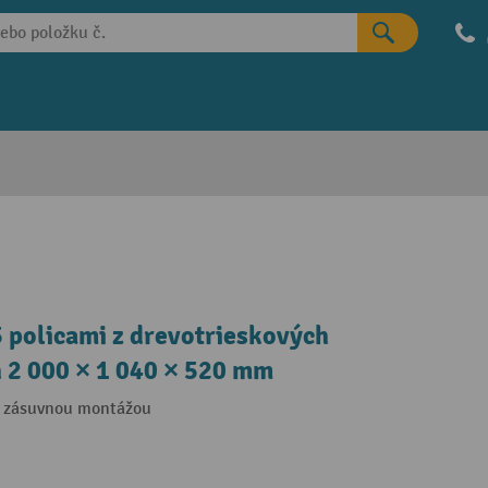
 policami z drevotrieskových
 h 2 000 × 1 040 × 520 mm
ou zásuvnou montážou