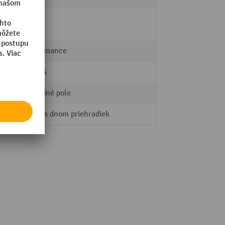
áno
Performance
141924
Základné pole
Regál s dnom priehradiek