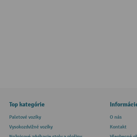
Top kategórie
Informáci
Paletové vozíky
O nás
Vysokozdvižné vozíky
Kontakt
Nožnicové zdvíhacie stoly a plošiny
Všeobecné o