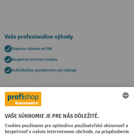
Vaše profesionálne výhody
Doprava zdarma od 50€
Bezpečná ochrana údajov
Individuálne poradenstvo pri nákupe
Spôsoby platby
Creditcard (Master)
Creditcard (Visa)
PayPal
Faktúra
Predplatba