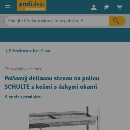
in content
Príslušenstvo k regálom
Číslo položky:
111823
Policový deliacou stenou na policu
SCHULTE s košmi s úzkymi okami
K popisu produktu