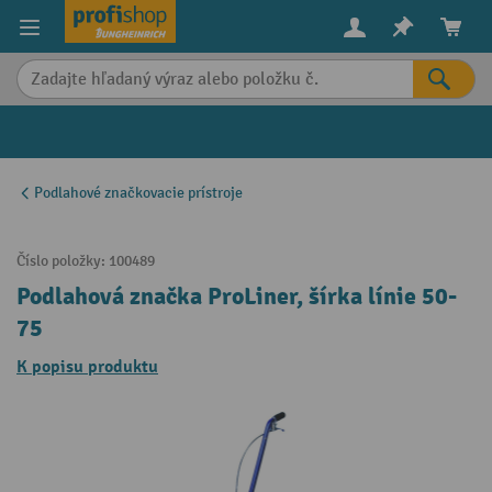
in content
Podlahové značkovacie prístroje
Číslo položky:
100489
Podlahová značka ProLiner, šírka línie 50-
75
K popisu produktu