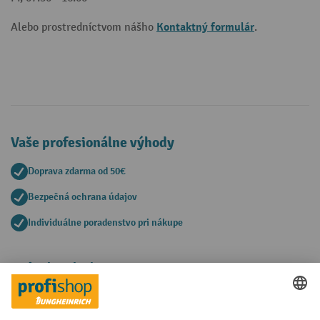
Kontaktný formulár
Alebo prostredníctvom nášho
.
Vaše profesionálne výhody
Doprava zdarma od 50€
Bezpečná ochrana údajov
Individuálne poradenstvo pri nákupe
Spôsoby platby
Creditcard (Master)
Creditcard (Visa)
PayPal