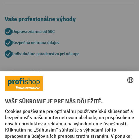
Vaše profesionálne výhody
Doprava zdarma od 50€
Bezpečná ochrana údajov
Individuálne poradenstvo pri nákupe
Spôsoby platby
Creditcard (Master)
Creditcard (Visa)
PayPal
Faktúra
Predplatba
Sociálne siete
Facebook
YouTube
LinkedIn