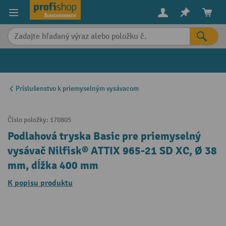
in content
Príslušenstvo k priemyselným vysávacom
Číslo položky:
170805
Podlahová tryska Basic pre priemyselný
vysávač Nilfisk® ATTIX 965-21 SD XC, Ø 38
mm, dĺžka 400 mm
K popisu produktu