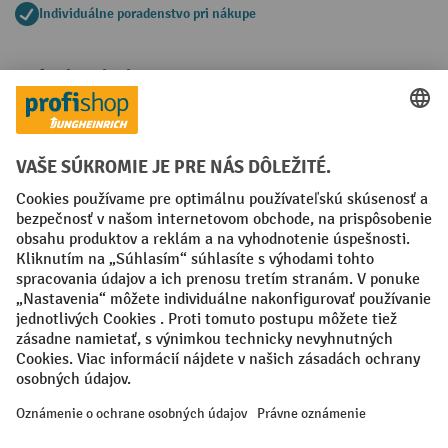
Individuálne poradenstvo pri nákupe
Spôsoby platby
Creditcard (Master)
Creditcard (Visa)
PayPal
Faktúra
Predplatba
Sociálne siete
Facebook
YouTube
LinkedIn
Nastavenia ochrany osobných údajov
All prices excl. VAT plus
shipping costs
and possible delivery charges,
if not stated otherwise.