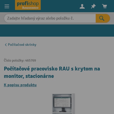
in content
Počítačové skrinky
Číslo položky:
465769
Počítačové pracovisko RAU s krytom na
monitor, stacionárne
K popisu produktu