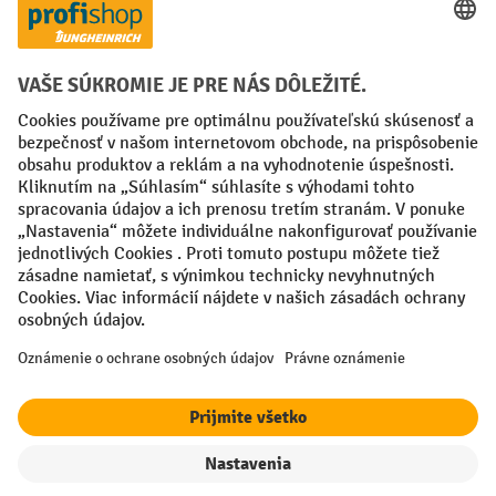
Creditcard (Master)
Creditcard (Visa)
PayPal
Faktúra
Predplatba
Sociálne siete
Facebook
YouTube
LinkedIn
Nastavenia ochrany osobných údajov
All prices excl. VAT plus
shipping costs
and possible delivery charges,
if not stated otherwise.
¹ Zľava platí do vypredania zásob. Zľava sa nevzťahuje na špeciálne
ceny. Kombinácia s inými percentuálnymi zľavami alebo poukazmi nie
je možná.