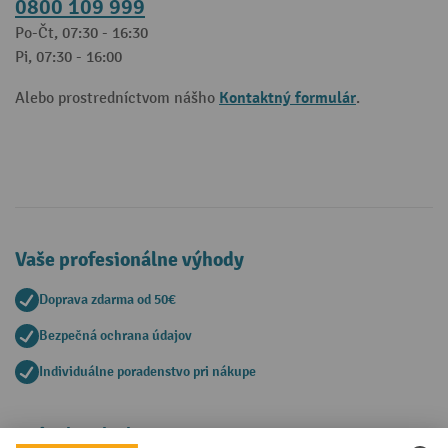
0800 109 999
Po-Čt, 07:30 - 16:30
Pi, 07:30 - 16:00
Kontaktný formulár
Alebo prostredníctvom nášho
.
Vaše profesionálne výhody
Doprava zdarma od 50€
Bezpečná ochrana údajov
Individuálne poradenstvo pri nákupe
Spôsoby platby