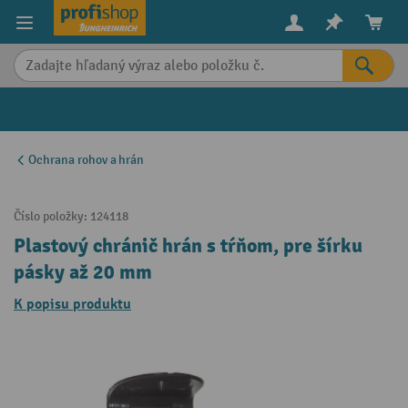
in content
Ochrana rohov a hrán
Číslo položky:
124118
Plastový chránič hrán s tŕňom, pre šírku
pásky až 20 mm
K popisu produktu