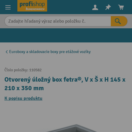
in content
Euroboxy a skladovacie boxy pre etážové vozíky
Číslo položky:
110582
Otvorený úložný box fetra®, V x Š x H 145 x
210 x 350 mm
K popisu produktu