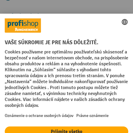
Spôsoby platby
Creditcard (Master)
Creditcard (Visa)
PayPal
Faktúra
Predplatba
Sociálne siete
Facebook
YouTube
LinkedIn
Nastavenia ochrany osobných údajov
All prices excl. VAT plus
shipping costs
and possible delivery charges,
if not stated otherwise.