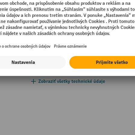
Povrch
Počet nosných vedení
čové riadenie
Rozsah zdvihu
 mm
Rýchlosť hlavného zdvihu
S6
Rýchlosť jemného zdvihu
007 narcisová žltá
Zobraziť všetky technické údaje