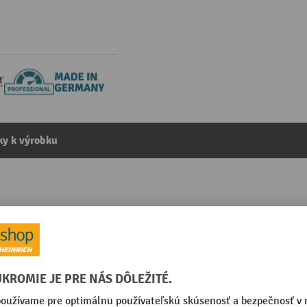
y k výrobku
ladkostrojom LIFTKET, nástenné vyhotovenie s podperou,
kategórie:
Nástenné otočné žeriavy
ž na vyžiadanie
Otáčanie
žené