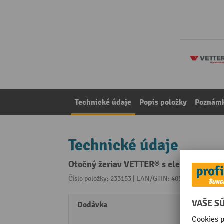
Technické údaje
Popis položky
Poznámk
Technické údaje
Otočný žeriav VETTER® s elektrickým k
Číslo položky: 233153 | EAN/GTIN: 4055091223216
Z 
Dodávka
Montá
rozlo