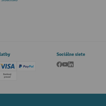
 Slovensko
latby
Sociálne siete
Facebook
YouTube
LinkedIn
ard (Master)
Creditcard (Visa)
PayPal
a
Predplatba