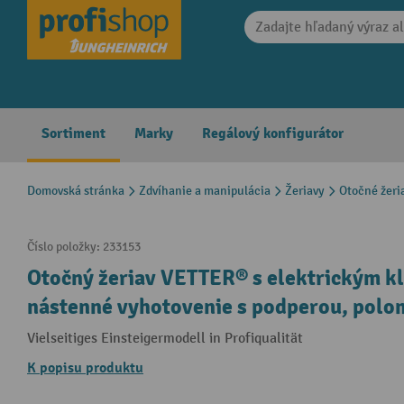
search
Skip to main navigation
Sortiment
Marky
Regálový konfigurátor
Domovská stránka
Zdvíhanie a manipulácia
Žeriavy
Otočné žeri
Číslo položky:
233153
Otočný žeriav VETTER® s elektrickým k
nástenné vyhotovenie s podperou, polo
Vielseitiges Einsteigermodell in Profiqualität
K popisu produktu