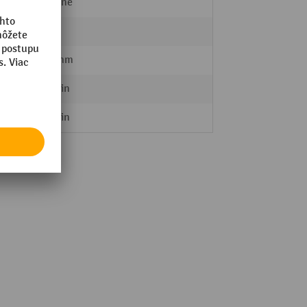
lakované
1
5000 mm
8 m/min
2 m/min