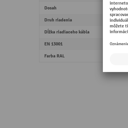
Dosah
180 °
Druh riadenia
Styka
Dĺžka riadiaceho kábla
3,800
EN 13001
HC2, 
Farba RAL
RAL 1